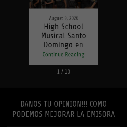
6
August 9, 2026
edica
High School
Con
 y
Musical Santo
iones
Domingo en
cele
 su
teatro con
ding
Continue Reading
Con
jóvenes
1 / 10
DANOS TU OPINION!!! COMO
PODEMOS MEJORAR LA EMISORA