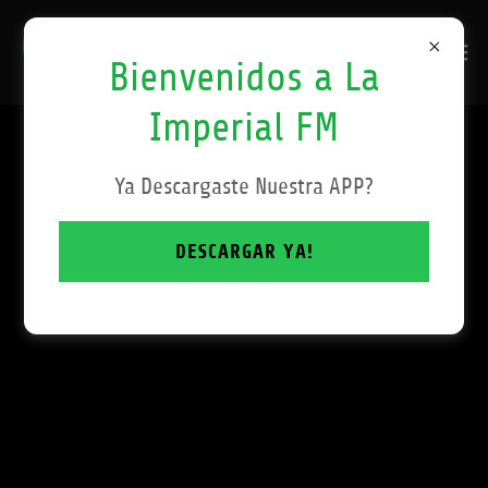
Bienvenidos a La
Imperial FM
914-316-8674
Ya Descargaste Nuestra APP?
DESCARGAR YA!